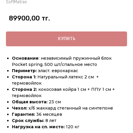
SoftMatras
89900,00
тг.
КУПИТЬ
Основание
: независимый пружинный блок
Pocket spring, 500 шт/спальное место
Периметр:
эласт. еврокаркас
Сторона 1:
Натуральный латекс 2 см +
термовойлок
Сторона 2:
кокосовая койра 1 см + ППУ 1 см +
термовойлок
Общая высота:
23 см
Чехол:
х/б жаккард стеганный на синтепоне
Гарантия:
36 месяцев
Срок службы:
8 лет
Нагрузка на сп. место:
120 кг